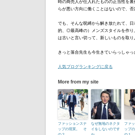
時の商売人が仕入れたものの正当性を裏
らが悪い方向に働くことはないので、否
でも、そんな呪縛から解き放たれて、日
的、◎最高峰の）メンズスタイルを作り
は古いと言い切って、新しいものを取り
きっと落合先生も今生きていらっしゃっ
人気ブログランキングに戻る
More from my site
ファッションスナ
なぜ無地のネクタ
ファッ
ップの現実。 そ
イをしないのです
ップの
の２
か
の１