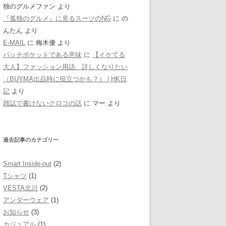
独のグルメファン
より
『孤独のグルメ』に見るスーツのNG
に
の
んたん
より
E-MAIL
に
梅木優
より
パッチポケットである意味
に
【イケてる
大人】ファッション用語、詳しくなりたい
（BUYMA出品時に役立つかも？） | HK日
記
より
雑誌で書けないクロコの話
に
マー
より
過去記事のカテゴリー
Smart Inside-out
(2)
Tシャツ
(1)
VESTA北川
(2)
アンダーウェア
(1)
お知らせ
(3)
カジュアル
(1)