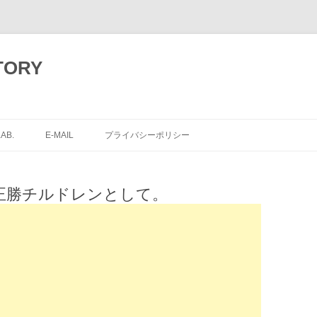
TORY
コ
ン
AB.
E-MAIL
プライバシーポリシー
テ
ン
ツ
へ
ス
正勝チルドレンとして。
キ
ッ
プ