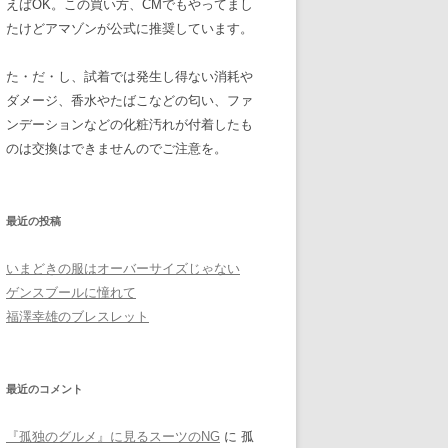
えばOK。この買い方、CMでもやってまし
たけどアマゾンが公式に推奨しています。
た・だ・し、試着では発生し得ない消耗や
ダメージ、香水やたばこなどの匂い、ファ
ンデーションなどの化粧汚れが付着したも
のは交換はできませんのでご注意を。
最近の投稿
いまどきの服はオーバーサイズじゃない
ゲンスブールに憧れて
福澤幸雄のブレスレット
最近のコメント
『孤独のグルメ』に見るスーツのNG
に
孤