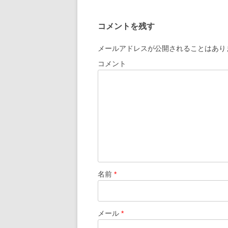
稿
ナ
コメントを残す
ビ
ゲ
メールアドレスが公開されることはあり
ー
コメント
シ
ョ
ン
名前
*
メール
*