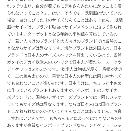
れってつまり、自分が着てもモデルさんみたいにかっこよく着
られないってこと？」。はい、そうです。既製服はたいていの
場合、自分にぴったりのサイズなんてことはありません。 既製
服のサイズは、ブランド独自のサイズスペックに沿って作られ
ています。ターゲットとなる年齢の平均値を算出しているの
で、若い人向けのブランドと大人向けのブランドでは当然のこ
とながらサイズは異なります。海外ブランドは外国人の、日本
ブランドは日本人のサイズスペックを算出しているので、当然
ガタイのデカイ欧米人のスペックで日本人が着たら、スーツや
ジャケットはぶかぶかです。 欧米人は胸板が厚く、肩幅が大き
く、二の腕も太いので、華奢な日本人の体型には同じMサイズ
でも合わないことが多いのです。日本向けに、ちょっと小さめ
に作っているブランドもありますが、インポートのデザイナー
ズブランドと、国内のデザイナーズブランドでは、同じジャケ
ットでもサイズ感は異なります。ならば日本人には国内ブラン
ドしか着られないのかというとそんなことはありません。お直
しすればいいんです。 もちろんモノによってはできないものも
ありますが良質なインポートブランドなら、ジャケット、シャ