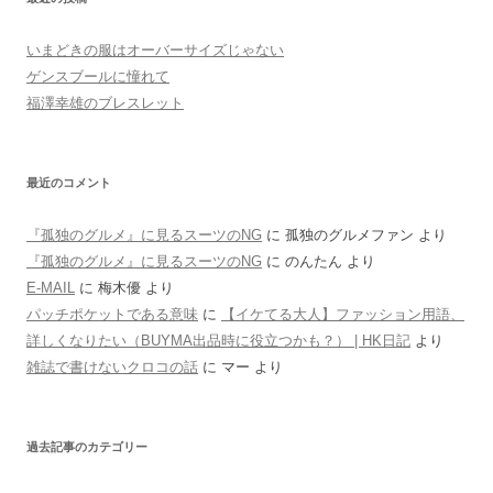
いまどきの服はオーバーサイズじゃない
ゲンスブールに憧れて
福澤幸雄のブレスレット
最近のコメント
『孤独のグルメ』に見るスーツのNG
に
孤独のグルメファン
より
『孤独のグルメ』に見るスーツのNG
に
のんたん
より
E-MAIL
に
梅木優
より
パッチポケットである意味
に
【イケてる大人】ファッション用語、
詳しくなりたい（BUYMA出品時に役立つかも？） | HK日記
より
雑誌で書けないクロコの話
に
マー
より
過去記事のカテゴリー