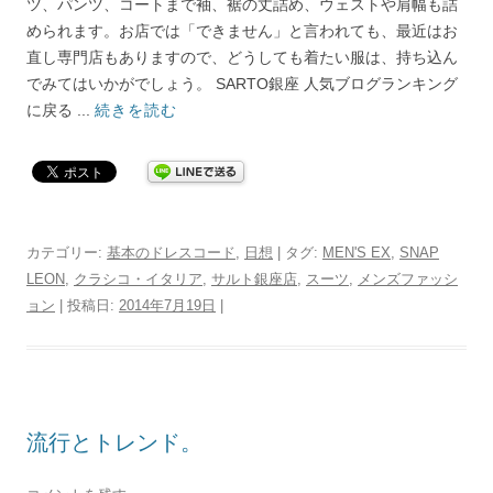
ツ、パンツ、コートまで袖、裾の丈詰め、ウェストや肩幅も詰
められます。お店では「できません」と言われても、最近はお
直し専門店もありますので、どうしても着たい服は、持ち込ん
でみてはいかがでしょう。 SARTO銀座 人気ブログランキング
に戻る ...
続きを読む
カテゴリー:
基本のドレスコード
,
日想
| タグ:
MEN'S EX
,
SNAP
LEON
,
クラシコ・イタリア
,
サルト銀座店
,
スーツ
,
メンズファッシ
ョン
| 投稿日:
2014年7月19日
|
流行とトレンド。