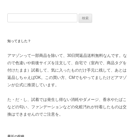
検
索
:
知ってました？
アマゾンって一部商品を除いて、30日間返品送料無料なんです。な
ので色違いや前後サイズを注文して、自宅で（室内で、商品タグを
付けたまま）試着して、気に入ったものだけ手元に残して、あとは
返品しちゃえばOK。この買い方、CMでもやってましたけどアマゾ
ンが公式に推奨しています。
た・だ・し、試着では発生し得ない消耗やダメージ、香水やたばこ
などの匂い、ファンデーションなどの化粧汚れが付着したものは交
換はできませんのでご注意を。
最近の投稿