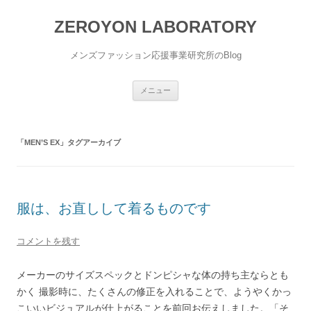
ZEROYON LABORATORY
メンズファッション応援事業研究所のBlog
コ
メニュー
ン
テ
ン
ツ
へ
「
MEN’S EX
」タグアーカイブ
ス
キ
ッ
プ
服は、お直しして着るものです
コメントを残す
メーカーのサイズスペックとドンピシャな体の持ち主ならとも
かく 撮影時に、たくさんの修正を入れることで、ようやくかっ
こいいビジュアルが仕上がることを前回お伝えしました。「そ