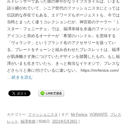
ルドレッサーであった彼の華やかなライフスタイルは、いまも
語り継がれていて、シニア世代のファッショニスタにとっては
伝説的な存在でもある。エドワーズもボージェストも、今では
当時とまったく違うコレクションだが、神宮前のテーラー「ミ
スター・フェニーチェ」では、福澤幸雄を永遠のファッション
アイコンと崇めるオーナーが「希望のハンドル」を意味する
「ヴォランテ」というブランド名のアクセサリーを扱ってい
る。プレートをチェーンと組み合わせたブレスレットは、福澤
が肌身離さず身につけていたデザインを踏襲したもの。もし福
澤がいまも生きていたら、きっと相当なイケオジで、ブレスな
どさらりと身に付けているに違いない。 https://mrfenice.com/
...
続きを読む
カテゴリー:
ファッショニスタ
| タグ:
Mr.Fenice
,
VORANTE
,
ブレス
レット
,
福澤幸雄
| 投稿日:
2021年5月28日
|