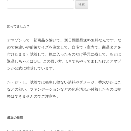
検
索
:
知ってました？
アマゾンって一部商品を除いて、30日間返品送料無料なんです。な
ので色違いや前後サイズを注文して、自宅で（室内で、商品タグを
付けたまま）試着して、気に入ったものだけ手元に残して、あとは
返品しちゃえばOK。この買い方、CMでもやってましたけどアマゾ
ンが公式に推奨しています。
た・だ・し、試着では発生し得ない消耗やダメージ、香水やたばこ
などの匂い、ファンデーションなどの化粧汚れが付着したものは交
換はできませんのでご注意を。
最近の投稿