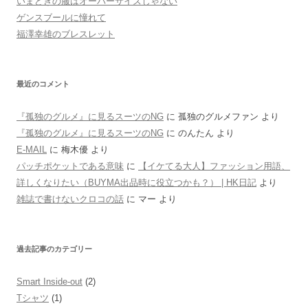
いまどきの服はオーバーサイズじゃない
ゲンスブールに憧れて
福澤幸雄のブレスレット
最近のコメント
『孤独のグルメ』に見るスーツのNG
に
孤独のグルメファン
より
『孤独のグルメ』に見るスーツのNG
に
のんたん
より
E-MAIL
に
梅木優
より
パッチポケットである意味
に
【イケてる大人】ファッション用語、
詳しくなりたい（BUYMA出品時に役立つかも？） | HK日記
より
雑誌で書けないクロコの話
に
マー
より
過去記事のカテゴリー
Smart Inside-out
(2)
Tシャツ
(1)