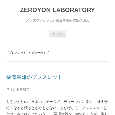
ZEROYON LABORATORY
メンズファッション応援事業研究所のBlog
コ
メニュー
ン
テ
ン
ツ
へ
「
ブレスレット
」タグアーカイブ
ス
キ
ッ
プ
福澤幸雄のブレスレット
コメントを残す
もうひとりの「日本のジェームズ・ディーン」に捧ぐ 袖丈が
短くなると腕もとが心もとない。さりげなく、ブレスレットを
付けてみてはどうだろう。 福澤幸雄をご存知だろうか。誰も