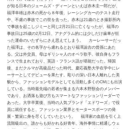
が知る日本のジェームズ・ディーンといえば赤木圭一郎だが、
福澤幸雄は赤木の死から８年後、レーシングカーのテスト走行
中、不慮の事故でこの世を去った。赤木は21歳のとき撮影所内
で事故を起こしジミーと同じ2月21日に亡くなったが、福澤の
事故日は25歳の2月12日、アナグラム的には少しだけ歯車が狂
った運命のいたずらにさえ思えてしまう。 カーレーサーだっ
た福澤は、その名字から慮れるとおり福澤諭吉の曾孫にあた
る。父は外交員、母はギリシャ人のオペラ歌手。彼自身もフラ
ンスで生まれており、英語・フランス語が堪能だった。帰国
後、まだクルマが高級品だった時代、慶応義塾大学在学中にレ
ーサーとしてデビューを果たす。彫りの深い日本人離れした美
貌から、ファッションモデルとしても活動し多くのCMにも出演
している。当時最先端の若者が集まる六本木野獣会のメンバー
であり、お洒落も遊び方もスマートなファッションリーダーで
あった。大学卒業後、当時の人気ブランド「エドワーズ」で役
員に就任すると、ファッション業界とモータースポーツの発
展・繁栄に身を尽くしていたという。 福澤家の血筋を引く上
流階級出の、誰からも好かれる好青年。海外事情に精通しウェ