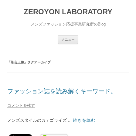
ZEROYON LABORATORY
メンズファッション応援事業研究所のBlog
コ
メニュー
ン
テ
ン
ツ
へ
「
落合正勝
」タグアーカイブ
ス
キ
ッ
プ
ファッション誌を読み解くキーワード。
コメントを残す
メンズスタイルのカテゴライズ ...
続きを読む