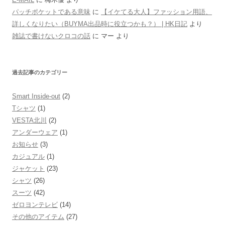
パッチポケットである意味
に
【イケてる大人】ファッション用語、
詳しくなりたい（BUYMA出品時に役立つかも？） | HK日記
より
雑誌で書けないクロコの話
に
マー
より
過去記事のカテゴリー
Smart Inside-out
(2)
Tシャツ
(1)
VESTA北川
(2)
アンダーウェア
(1)
お知らせ
(3)
カジュアル
(1)
ジャケット
(23)
シャツ
(26)
スーツ
(42)
ゼロヨンテレビ
(14)
その他のアイテム
(27)