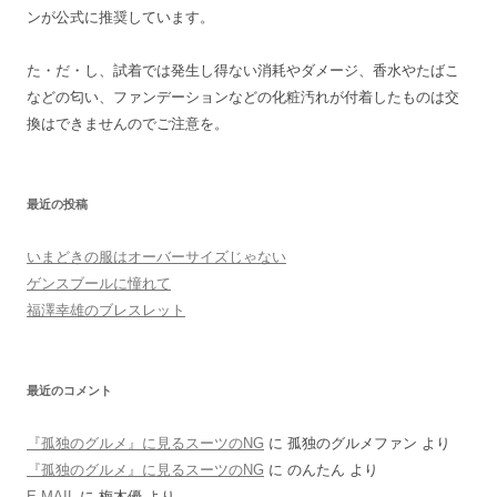
ンが公式に推奨しています。
た・だ・し、試着では発生し得ない消耗やダメージ、香水やたばこ
などの匂い、ファンデーションなどの化粧汚れが付着したものは交
換はできませんのでご注意を。
最近の投稿
いまどきの服はオーバーサイズじゃない
ゲンスブールに憧れて
福澤幸雄のブレスレット
最近のコメント
『孤独のグルメ』に見るスーツのNG
に
孤独のグルメファン
より
『孤独のグルメ』に見るスーツのNG
に
のんたん
より
E-MAIL
に
梅木優
より