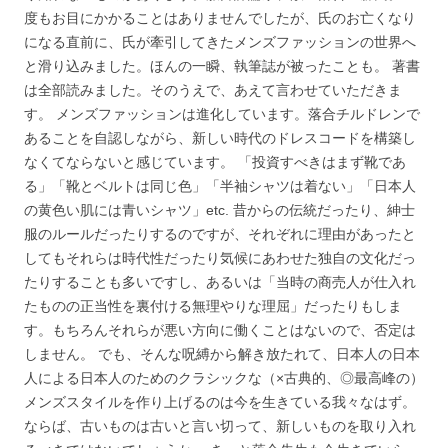
度もお目にかかることはありませんでしたが、氏のお亡くなり
になる直前に、氏が牽引してきたメンズファッションの世界へ
と滑り込みました。ほんの一瞬、執筆誌が被ったことも。 著書
は全部読みました。そのうえで、あえて言わせていただきま
す。 メンズファッションは進化しています。落合チルドレンで
あることを自認しながら、新しい時代のドレスコードを構築し
なくてならないと感じています。 「投資すべきはまず靴であ
る」「靴とベルトは同じ色」「半袖シャツは着ない」「日本人
の黄色い肌には青いシャツ」etc. 昔からの伝統だったり、紳士
服のルールだったりするのですが、それぞれに理由があったと
してもそれらは時代性だったり気候にあわせた独自の文化だっ
たりすることも多いですし、あるいは「当時の商売人が仕入れ
たものの正当性を裏付ける無理やりな理屈」だったりもしま
す。もちろんそれらが悪い方向に働くことはないので、否定は
しません。 でも、そんな呪縛から解き放たれて、日本人の日本
人による日本人のためのクラシックな（×古典的、◎最高峰の）
メンズスタイルを作り上げるのは今を生きている我々なはず。
ならば、古いものは古いと言い切って、新しいものを取り入れ