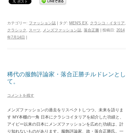
カテゴリー:
ファッション誌
| タグ:
MEN'S EX
,
クラシコ・イタリア
,
クラシック
,
スーツ
,
メンズファッション誌
,
落合正勝
| 投稿日:
2014
年7月14日
|
稀代の服飾評論家・落合正勝チルドレンとし
て。
コメントを残す
メンズファッションの過去をリスペクトしつつ、未来を語りま
す MY本棚の一角 日本にクラシコイタリアを紹介した功績と、
アイビー以来の日本にメンズファッションを広めた功績は、計
り知れないものがあります。服飾評論家、故・落合正勝氏。一